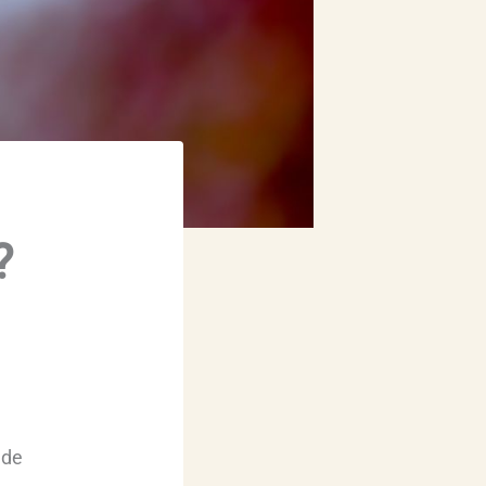
?
 de