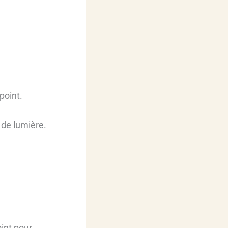
point.
z de lumière.
int pour