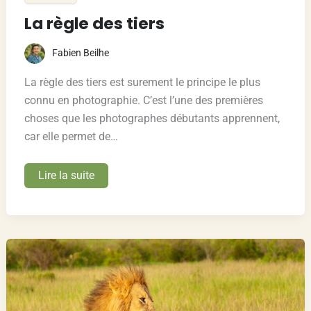
La règle des tiers
Fabien Beilhe
La règle des tiers est surement le principe le plus
connu en photographie. C’est l’une des premières
choses que les photographes débutants apprennent,
car elle permet de…
La
Lire la suite
règle
des
tiers