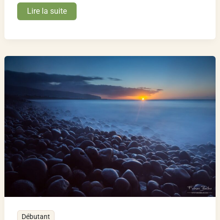
L’ouverture
Lire la suite
du
diaphragme
Débutant