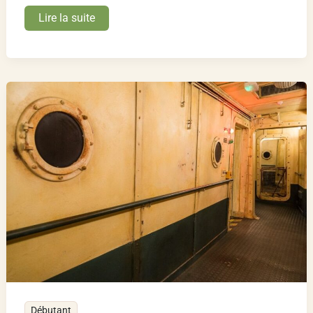
N’ayez
Lire la suite
pas
honte
d’être
débutant
Débutant