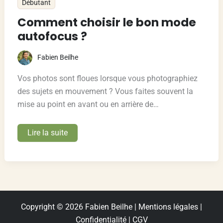
Débutant
Comment choisir le bon mode
autofocus ?
Fabien Beilhe
Vos photos sont floues lorsque vous photographiez
des sujets en mouvement ? Vous faites souvent la
mise au point en avant ou en arrière de…
Comment
Lire la suite
choisir
le
bon
mode
autofocus
?
Copyright © 2026 Fabien Beilhe |
Mentions légales
|
Confidentialité
|
CGV