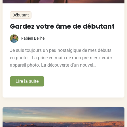
Débutant
Gardez votre âme de débutant
Fabien Beilhe
Je suis toujours un peu nostalgique de mes débuts
en photo… La prise en main de mon premier « vrai »
appareil photo. La découverte d’un nouvel…
Gardez
Lire la suite
votre
âme
de
débutant