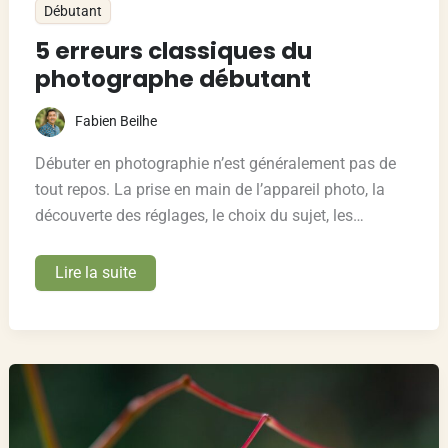
Débutant
5 erreurs classiques du
photographe débutant
Fabien Beilhe
Débuter en photographie n’est généralement pas de
tout repos. La prise en main de l’appareil photo, la
découverte des réglages, le choix du sujet, les…
5
Lire la suite
erreurs
classiques
du
photographe
débutant