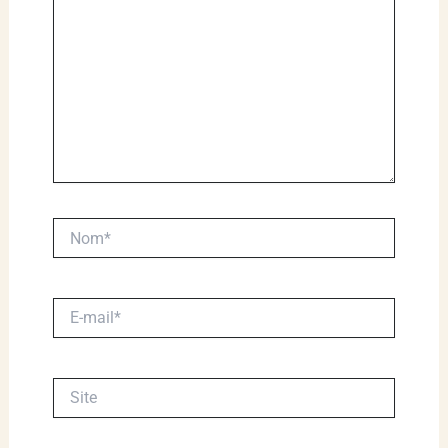
Nom*
E-
mail*
Site