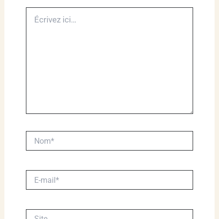
Écrivez
ici…
Nom*
E-
mail*
Site